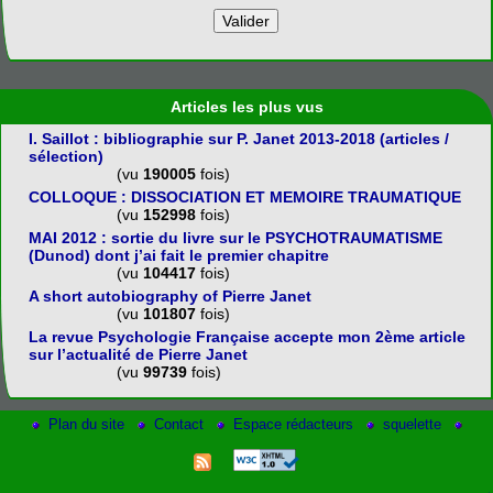
Articles les plus vus
I. Saillot : bibliographie sur P. Janet 2013-2018 (articles /
sélection)
(vu
190005
fois)
COLLOQUE : DISSOCIATION ET MEMOIRE TRAUMATIQUE
(vu
152998
fois)
MAI 2012 : sortie du livre sur le PSYCHOTRAUMATISME
(Dunod) dont j’ai fait le premier chapitre
(vu
104417
fois)
A short autobiography of Pierre Janet
(vu
101807
fois)
La revue Psychologie Française accepte mon 2ème article
sur l’actualité de Pierre Janet
(vu
99739
fois)
Plan du site
Contact
Espace rédacteurs
squelette