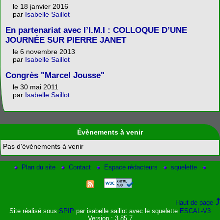
le 18 janvier 2016
par
Isabelle Saillot
En partenariat avec l’I.M.I : COLLOQUE D’UNE
JOURNÉE SUR PIERRE JANET
le 6 novembre 2013
par
Isabelle Saillot
Congrès "Marcel Jousse"
le 30 mai 2011
par
Isabelle Saillot
Évènements à venir
Pas d'évènements à venir
Plan du site
Contact
Espace rédacteurs
squelette
Haut de page
Site réalisé sous
SPIP
par isabelle saillot avec le squelette
ESCAL-V3
Version : 3.85.7