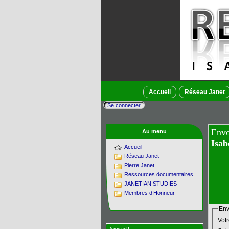
Accueil
Réseau Janet
Se connecter
Envo
Au menu
Isab
Accueil
Réseau Janet
Pierre Janet
Ressources documentaires
JANETIAN STUDIES
Membres d’Honneur
Env