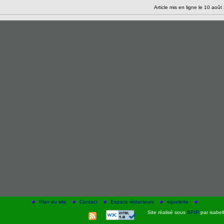
Article mis en ligne le 10 aoû
Plan du site
Contact
Espace rédacteurs
squelette
Site réalisé sous
SPIP
par isabell