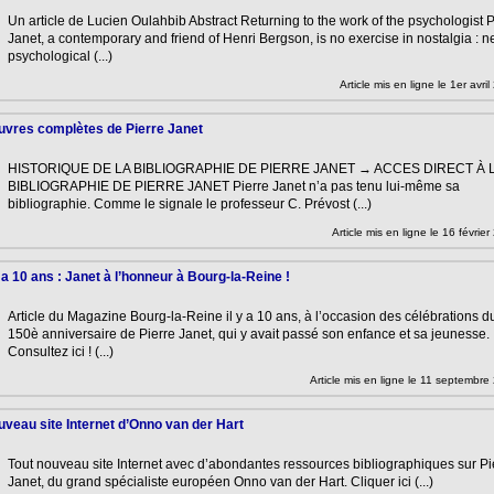
Un article de Lucien Oulahbib Abstract Returning to the work of the psychologist P
Janet, a contemporary and friend of Henri Bergson, is no exercise in nostalgia : 
psychological (...)
Article mis en ligne le 1er avri
uvres complètes de Pierre Janet
HISTORIQUE DE LA BIBLIOGRAPHIE DE PIERRE JANET → ACCES DIRECT À 
BIBLIOGRAPHIE DE PIERRE JANET Pierre Janet n’a pas tenu lui-même sa
bibliographie. Comme le signale le professeur C. Prévost (...)
Article mis en ligne le 16 févrie
y a 10 ans : Janet à l’honneur à Bourg-la-Reine !
Article du Magazine Bourg-la-Reine il y a 10 ans, à l’occasion des célébrations d
150è anniversaire de Pierre Janet, qui y avait passé son enfance et sa jeunesse.
Consultez ici ! (...)
Article mis en ligne le 11 septembre
veau site Internet d’Onno van der Hart
Tout nouveau site Internet avec d’abondantes ressources bibliographiques sur Pi
Janet, du grand spécialiste européen Onno van der Hart. Cliquer ici (...)