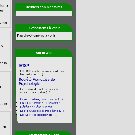
ierre
Derniers commentaires
new
l 2020
Évènements à venir
Pas d'évènements à venir
LA
Sur le web
r 2020
IETSP
L’IETSP est le premier centre de
formation en (...)
Société Française de
Psychologie
u
Le portail de la 1ère société
savante française (...)
Pour un allongement de la (...)
Loi LPR : lettre au Président
 2019
Décès de César Florès
LPR : Quel est le Problème (...)
Loi LPR : la position de (...)
erre