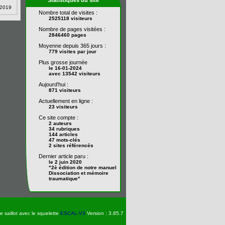
Statistiques du site
t 2019
Nombre total de visites :
2525118 visiteurs
Nombre de pages visitées :
2846460 pages
Moyenne depuis 365 jours :
779 visites par jour
Plus grosse journée
le 16-01-2024
avec 13542 visiteurs
Aujourd'hui :
871 visiteurs
Actuellement en ligne :
23 visiteurs
Ce site compte :
2 auteurs
34 rubriques
144 articles
47 mots-clés
2 sites référencés
Dernier article paru :
le 2 juin 2020
"2è édition de notre manuel
Dissociation et mémoire
traumatique"
e saillot avec le squelette
ESCAL-V3
Version : 3.85.7