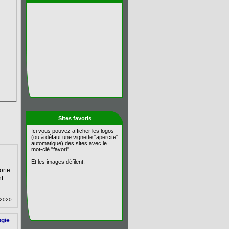
Sites favoris
Ici vous pouvez afficher les logos
(ou à défaut une vignette "apercite"
automatique) des sites avec le
mot-clé "favori".
Et les images défilent.
orte
nt
n 2020
ogie