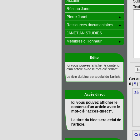
Accueil
Réseau Janet
Pierre Janet
Ressources documentaires
JANETIAN STUDIES
Membres d’Honneur
Edito
Ici vous pouvez afficher le contenu
d'un article avec le mot-clé "edito".
Le titre du bloc sera celui de l'article.
Cet au
0
|
5
|
2è 
Accès direct
Ici vous pouvez afficher le
contenu d'un article avec le
mot-clé "acces-direct".
Le titre du bloc sera celui de
l'article.
Cri