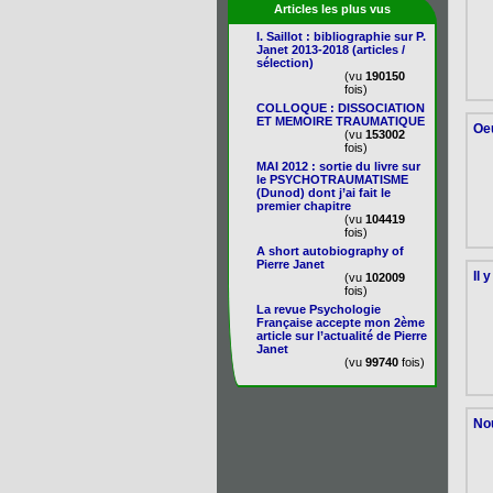
Articles les plus vus
I. Saillot : bibliographie sur P.
Janet 2013-2018 (articles /
sélection)
(vu
190150
fois)
COLLOQUE : DISSOCIATION
ET MEMOIRE TRAUMATIQUE
Oe
(vu
153002
fois)
MAI 2012 : sortie du livre sur
le PSYCHOTRAUMATISME
(Dunod) dont j’ai fait le
premier chapitre
(vu
104419
fois)
A short autobiography of
Pierre Janet
Il 
(vu
102009
fois)
La revue Psychologie
Française accepte mon 2ème
article sur l’actualité de Pierre
Janet
(vu
99740
fois)
Nou