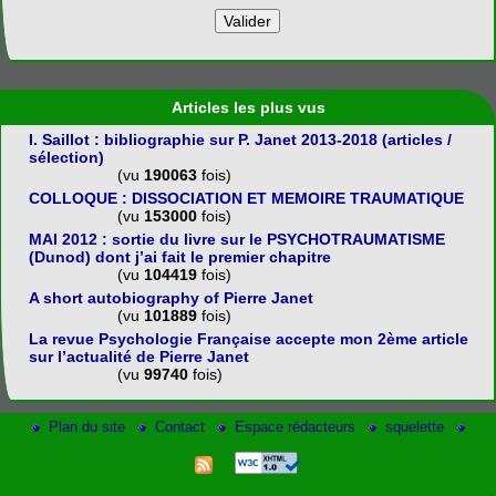
Articles les plus vus
I. Saillot : bibliographie sur P. Janet 2013-2018 (articles /
sélection)
(vu
190063
fois)
COLLOQUE : DISSOCIATION ET MEMOIRE TRAUMATIQUE
(vu
153000
fois)
MAI 2012 : sortie du livre sur le PSYCHOTRAUMATISME
(Dunod) dont j’ai fait le premier chapitre
(vu
104419
fois)
A short autobiography of Pierre Janet
(vu
101889
fois)
La revue Psychologie Française accepte mon 2ème article
sur l’actualité de Pierre Janet
(vu
99740
fois)
Plan du site
Contact
Espace rédacteurs
squelette